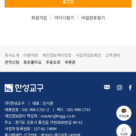
로그인
회원가입
아이디찾기
비밀번호찾기
회사소개
이용약관
개인정보처리방침
사업자정보확인
고객센터
견적신청
포트폴리오
주문조회
쿠폰존
(주)한성교구
대표 : 김석준
대표번호 : 031-996-1731~2
팩스 : 031-996-1733
개인정보관리 책임자 :
master@hsgg.co.kr
카카오톡
주소 : 경기도 김포시 통진읍 가현로85번길 99-32
사업자 등록번호 : 137-81-74894
비교함
통신판매업 신고번호 : 제2007-경기김포-0059호