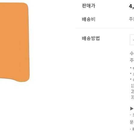
판매가
4
배송비
주
배송방법
수
주
*
*
*
1
2
3
▶
-
문
-