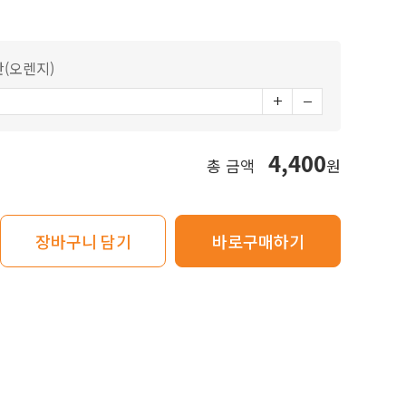
(오렌지)
4,400
총 금액
원