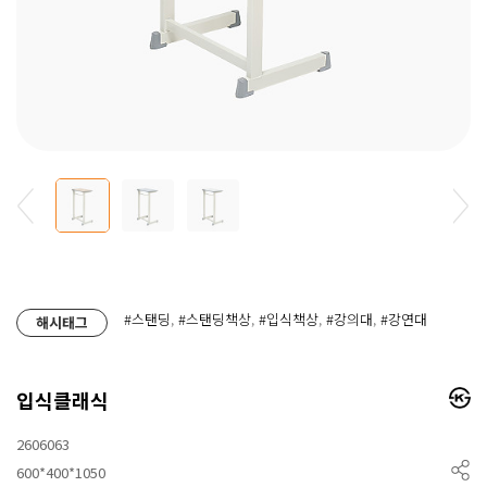
#스탠딩
,
#스탠딩책상
,
#입식책상
,
#강의대
,
#강연대
해시태그
입식클래식
2606063
600*400*1050