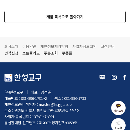
제품 목록으로 돌아가기
회사소개
이용약관
개인정보처리방침
사업자정보확인
고객센터
견적신청
포트폴리오
주문조회
쿠폰존
(주)한성교구
대표 : 김석준
대표번호 : 031-996-1731~2
팩스 : 031-996-1733
개인정보관리 책임자 :
master@hsgg.co.kr
주소 : 경기도 김포시 통진읍 가현로85번길 99-32
카카오톡
사업자 등록번호 : 137-81-74894
통신판매업 신고번호 : 제2007-경기김포-0059호
비교함