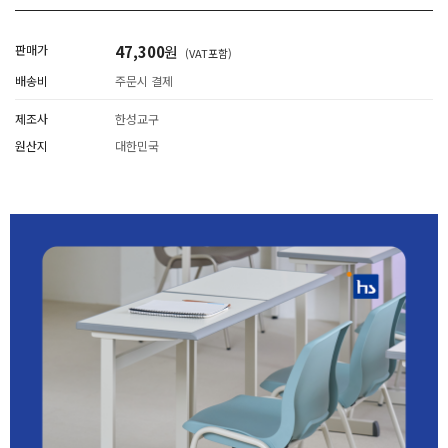
판매가
47,300
원
(VAT포함)
배송비
주문시 결제
제조사
한성교구
원산지
대한민국