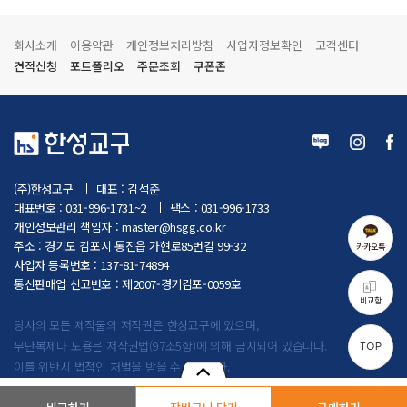
회사소개
이용약관
개인정보처리방침
사업자정보확인
고객센터
견적신청
포트폴리오
주문조회
쿠폰존
(주)한성교구
대표 : 김석준
대표번호 : 031-996-1731~2
팩스 : 031-996-1733
개인정보관리 책임자 :
master@hsgg.co.kr
주소 : 경기도 김포시 통진읍 가현로85번길 99-32
카카오톡
사업자 등록번호 : 137-81-74894
통신판매업 신고번호 : 제2007-경기김포-0059호
비교함
당사의 모든 제작물의 저작권은 한성교구에 있으며,
무단복제나 도용은 저작권법(97조5항)에 의해 금지되어 있습니다.
TOP
이를 위반시 법적인 처벌을 받을 수 있습니다.
Copyright by (주)한성교구. All rights reserved.