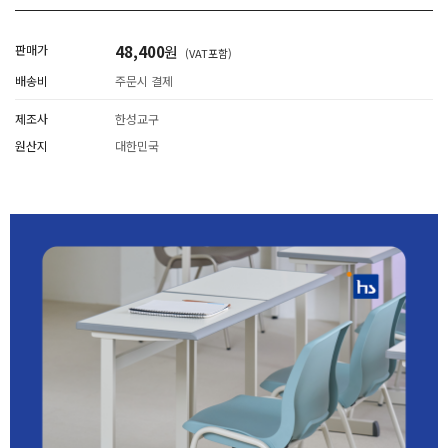
판매가
48,400
원
(VAT포함)
배송비
주문시 결제
제조사
한성교구
원산지
대한민국