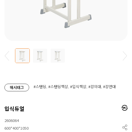
#스탠딩
,
#스탠딩책상
,
#입식책상
,
#강의대
,
#강연대
해시태그
입식듀얼
2606064
600*400*1050