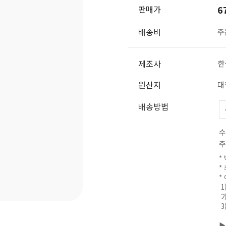
판매가
6
배송비
주
제조사
한
원산지
대
배송방법
수
주
*
*
*
1
2
3
▶