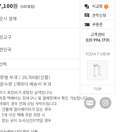
7,100
원
비교함
(VAT포함)
0
견적신청
문시 결제
쿠폰존
고객센터
성교구
031.996.1731
한민국
TODAY VIEW
량별 부과 / 29,700원(선불)
문수량 1개마다 배송비 부과
TOP
 박스 포장비가 포함된 금액입니다.
 최종 택배비는 장바구니 및 결제창에서 확인 가능합니다.
 아래의 경우 전화 상담 부탁드립니다.
)
건물에 엘리베이터가 없는 경우
) 5개 이상 택배 주문 희망 시
) 받는 곳이
도서산간지역일 경우
오늘출발/내일출발 상품