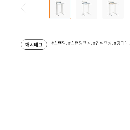
#스탠딩
,
#스탠딩책상
,
#입식책상
,
#강의대
해시태그