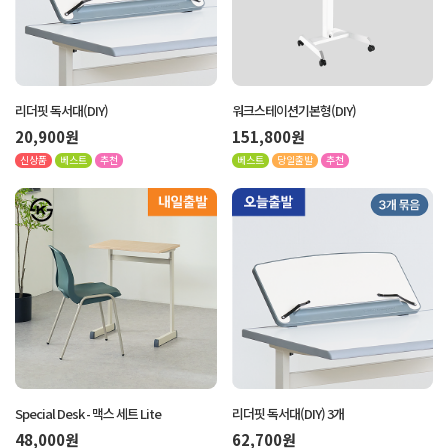
리더핏 독서대(DIY)
워크스테이션기본형(DIY)
20,900원
151,800원
신상품
베스트
추천
베스트
당일출발
추천
Special Desk - 맥스 세트 Lite
리더핏 독서대(DIY) 3개
48,000원
62,700원