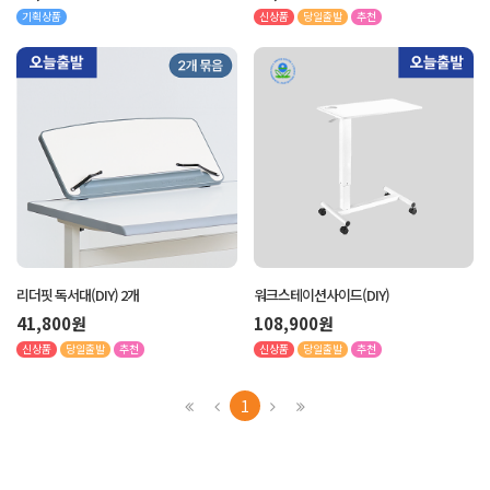
기획상품
신상품
당일출발
추천
리더핏 독서대(DIY) 2개
워크스테이션사이드(DIY)
41,800원
108,900원
신상품
당일출발
추천
신상품
당일출발
추천
1