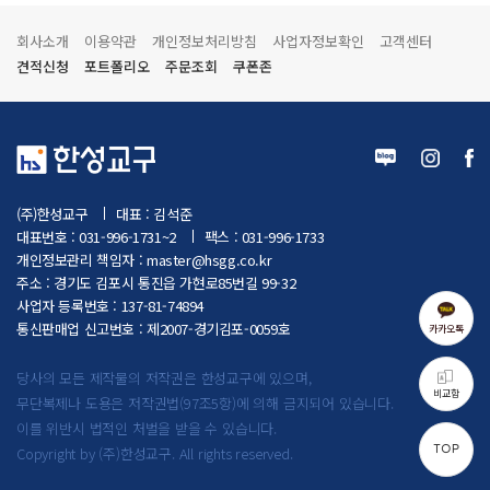
회사소개
이용약관
개인정보처리방침
사업자정보확인
고객센터
견적신청
포트폴리오
주문조회
쿠폰존
(주)한성교구
대표 : 김석준
대표번호 : 031-996-1731~2
팩스 : 031-996-1733
개인정보관리 책임자 :
master@hsgg.co.kr
주소 : 경기도 김포시 통진읍 가현로85번길 99-32
사업자 등록번호 : 137-81-74894
통신판매업 신고번호 : 제2007-경기김포-0059호
카카오톡
당사의 모든 제작물의 저작권은 한성교구에 있으며,
비교함
무단복제나 도용은 저작권법(97조5항)에 의해 금지되어 있습니다.
이를 위반시 법적인 처벌을 받을 수 있습니다.
TOP
Copyright by (주)한성교구. All rights reserved.