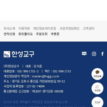
회사소개
이용약관
개인정보처리방침
사업자정보확인
고객센터
견적신청
포트폴리오
주문조회
쿠폰존
(주)한성교구
대표 : 김석준
대표번호 : 031-996-1731~2
팩스 : 031-996-1733
개인정보관리 책임자 :
master@hsgg.co.kr
카카오톡
주소 : 경기도 김포시 통진읍 가현로85번길 99-32
사업자 등록번호 : 137-81-74894
비교함
통신판매업 신고번호 : 제2007-경기김포-0059호
당사의 모든 제작물의 저작권은 한성교구에 있으며,
TOP