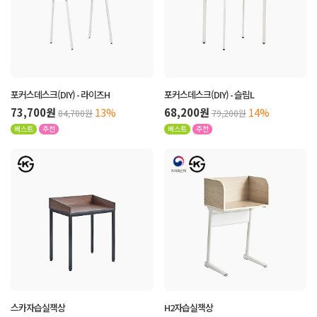
포커스데스크(DIY) - 라이즈H
포커스데스크(DIY) - 슬림L
73,700원
13%
68,200원
14%
84,700원
79,200원
베스트
추천
베스트
추천
스카자습실책상
H2자습실책상