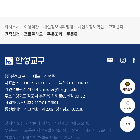
회사소개
이용약관
개인정보처리방침
사업자정보확인
고객센터
견적신청
포트폴리오
주문조회
쿠폰존
(주)한성교구
대표 : 김석준
대표번호 : 031-996-1731~2
팩스 : 031-996-1733
개인정보관리 책임자 :
master@hsgg.co.kr
카카오톡
주소 : 경기도 김포시 통진읍 가현로85번길 99-32
사업자 등록번호 : 137-81-74894
비교함
통신판매업 신고번호 : 제2007-경기김포-0059호
당사의 모든 제작물의 저작권은 한성교구에 있으며,
TOP
무단복제나 도용은 저작권법(97조5항)에 의해 금지되어 있습니다.
이를 위반시 법적인 처벌을 받을 수 있습니다.