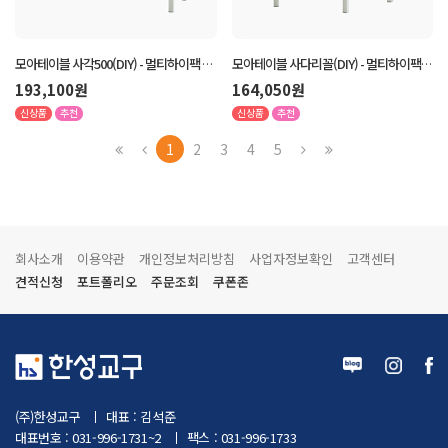
모아테이블 사각500(DIY) - 멀티하이팩 2
모아테이블 사다리꼴(DIY) - 멀티하이팩 1
인 세트
인 세트
193,100원
164,050원
신상품
추천
신상품
추천
1
2
3
4
5
회사소개
이용약관
개인정보처리방침
사업자정보확인
고객센터
견적신청
포트폴리오
주문조회
쿠폰존
(주)한성교구
대표 : 김석준
대표번호 : 031-996-1731~2
팩스 : 031-996-1733