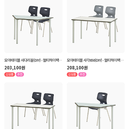
모아테이블 사다리꼴(DIY) - 멀티하이팩 2
모아테이블 사각650(DIY) - 멀티하이팩 2
인 세트
인 세트
203,100원
208,100원
신상품
추천
신상품
추천