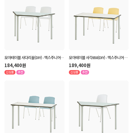
모아테이블 사다리꼴(DIY) - 맥스주니어 2
모아테이블 사각650(DIY) - 맥스주니어 2
인 세트
인 세트
184,400원
189,400원
신상품
추천
신상품
추천