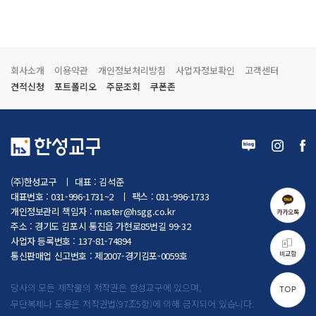
회사소개
이용약관
개인정보처리방침
사업자정보확인
고객센터
견적신청
포트폴리오
주문조회
쿠폰존
(주)한성교구
대표 : 김석준
대표번호 : 031-996-1731~2
팩스 : 031-996-1733
개인정보관리 책임자 :
master@hsgg.co.kr
카카오톡
주소 : 경기도 김포시 통진읍 가현로85번길 99-32
사업자 등록번호 : 137-81-74894
비교함
통신판매업 신고번호 : 제2007-경기김포-0059호
당사의 모든 제작물의 저작권은 한성교구에 있으며,
TOP
무단복제나 도용은 저작권법(97조5항)에 의해 금지되어 있습니다.