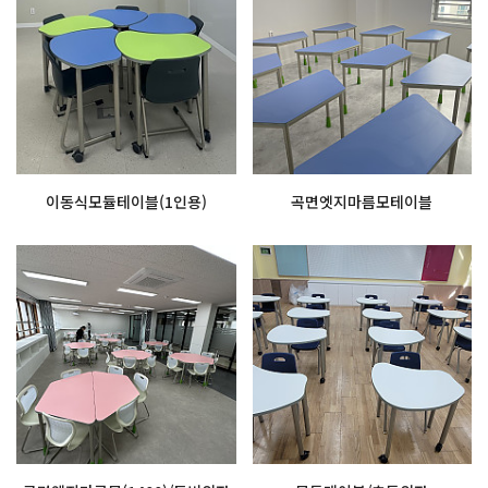
이동식모듈테이블(1인용)
곡면엣지마름모테이블