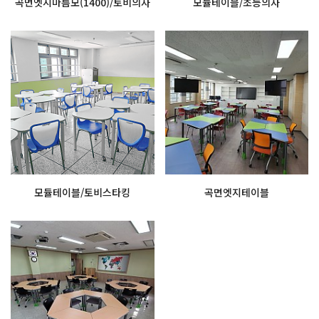
곡면엣지마름모(1400)/토비의자
모듈테이블/초등의자
모듈테이블/토비스타킹
곡면엣지테이블