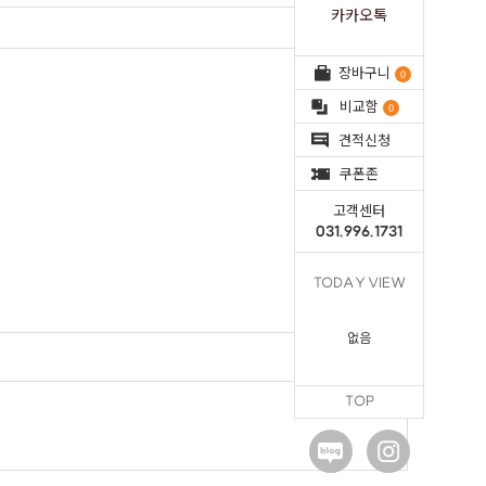
카카오톡
장바구니
0
비교함
0
견적신청
쿠폰존
고객센터
031.996.1731
TODAY VIEW
05.06 14:38
없음
TOP