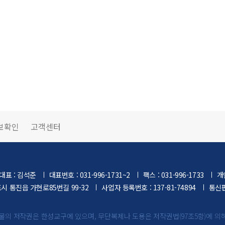
보확인
고객센터
대표 : 김석준
대표번호 : 031-996-1731~2
팩스 : 031-996-1733
개
포시 통진읍 가현로85번길 99-32
사업자 등록번호 : 137-81-74894
통신판
물의 저작권은 한성교구에 있으며,
무단복제나 도용은 저작권법(97조5항)에 의