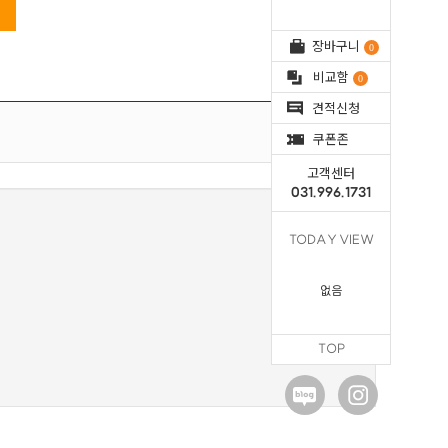
장바구니
0
비교함
0
견적신청
전체해제
쿠폰존
고객센터
031.996.1731
TODAY VIEW
없음
TOP