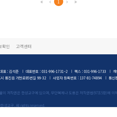
1
보확인
고객센터
대표 : 김석준
대표번호 : 031-996-1731~2
팩스 : 031-996-1733
개
포시 통진읍 가현로85번길 99-32
사업자 등록번호 : 137-81-74894
통신판
물의 저작권은 한성교구에 있으며,
무단복제나 도용은 저작권법(97조5항)에 의
)한성교구. All rights reserved.