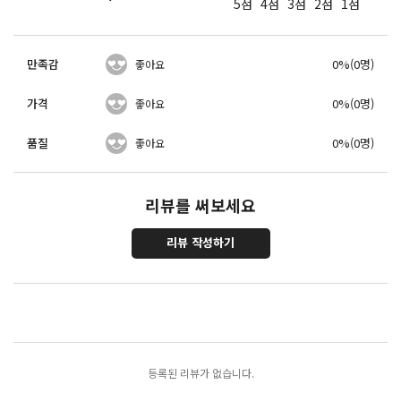
5점
4점
3점
2점
1점
만족감
0%(0명)
좋아요
가격
0%(0명)
좋아요
품질
0%(0명)
좋아요
리뷰를 써보세요
리뷰 작성하기
포토리뷰
모아보기
등록된 리뷰가 없습니다.