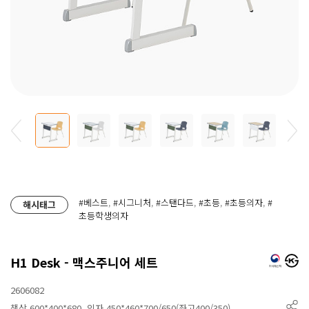
#베스트
,
#시그니처
,
#스탠다드
,
#초등
,
#초등의자
,
#
해시태그
초등학생의자
H1 Desk - 맥스주니어 세트
2606082
책상 600*400*680, 의자 450*460*700/650(좌고400/350)