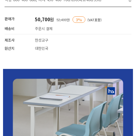
판매가
50,700
원
3%
52,400원
(VAT포함)
배송비
주문시 결제
제조사
한성교구
원산지
대한민국