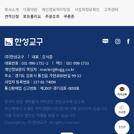
회사소개
이용약관
개인정보처리방침
사업자정보확인
고객센터
견적신청
포트폴리오
주문조회
쿠폰존
(주)한성교구
대표 : 김석준
대표번호 : 031-996-1731~2
팩스 : 031-996-1733
개인정보관리 책임자 :
master@hsgg.co.kr
주소 : 경기도 김포시 통진읍 가현로85번길 99-32
사업자 등록번호 : 137-81-74894
통신판매업 신고번호 : 제2007-경기김포-0059호
카카오톡
당사의 모든 제작물의 저작권은 한성교구에 있으며,
무단복제나 도용은 저작권법(97조5항)에 의해 금지되어 있습니다.
비교함
이를 위반시 법적인 처벌을 받을 수 있습니다.
Copyright by (주)한성교구. All rights reserved.
TOP